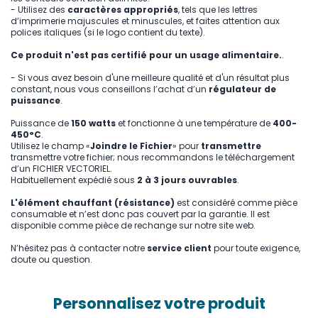
- Utilisez des
caractères appropriés
, tels que les lettres
d’imprimerie majuscules et minuscules, et faites attention aux
polices italiques (si le logo contient du texte).
Ce produit n'est pas certifié pour un usage alimentaire.
.
- Si vous avez besoin d'une meilleure qualité et d'un résultat plus
constant, nous vous conseillons l’achat d’un
régulateur de
puissance
.
Puissance de
150 watts
et fonctionne à une température de
400-
450°C
.
Utilisez le champ «
Joindre le Fichier
» pour
transmettre
transmettre votre fichier; nous recommandons le téléchargement
d’un FICHIER VECTORIEL.
Habituellement expédié sous
2 à 3 jours ouvrables
.
L'élément chauffant (résistance)
est considéré comme pièce
consumable et n’est donc pas couvert par la garantie. Il est
disponible comme pièce de rechange sur notre site web.
N’hésitez pas à contacter notre
service client
pour toute exigence,
doute ou question.
Personnalisez votre produit