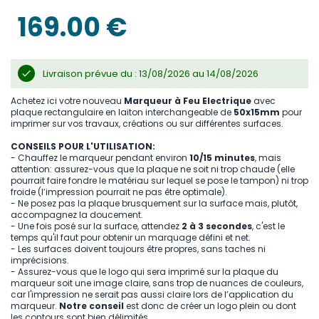
the
images
169.00 €
gallery
Livraison prévue du : 13/08/2026 au 14/08/2026
Achetez ici votre nouveau
Marqueur à Feu Electrique
avec
plaque rectangulaire en laiton interchangeable de
50x15mm
pour
imprimer sur vos travaux, créations ou sur différentes surfaces.
CONSEILS POUR L'UTILISATION:
- Chauffez le marqueur pendant environ
10/15 minutes
, mais
attention: assurez-vous que la plaque ne soit ni trop chaude (elle
pourrait faire fondre le matériau sur lequel se pose le tampon) ni trop
froide (l’impression pourrait ne pas être optimale).
- Ne posez pas la plaque brusquement sur la surface mais, plutôt,
accompagnez la doucement.
- Une fois posé sur la surface, attendez
2 à 3 secondes
, c'est le
temps qu'il faut pour obtenir un marquage défini et net.
- Les surfaces doivent toujours être propres, sans taches ni
imprécisions.
- Assurez-vous que le logo qui sera imprimé sur la plaque du
marqueur soit une image claire, sans trop de nuances de couleurs,
car l'impression ne serait pas aussi claire lors de l’application du
marqueur.
Notre conseil
est donc de créer un logo plein ou dont
les contours sont bien délimités.