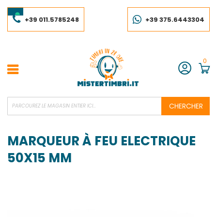
Skip
to
Content
+39 011.5785248
+39 375.6443304
0
Compte
CHERCHER
MARQUEUR À FEU ELECTRIQUE
50X15 MM
Skip
to
the
end
of