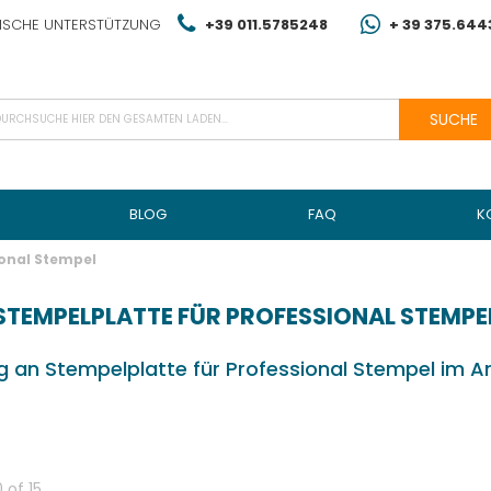
NISCHE UNTERSTÜTZUNG
+39 011.5785248
+ 39 375.64
SUCHE
BLOG
FAQ
K
ional Stempel
STEMPELPLATTE FÜR PROFESSIONAL STEMPE
g an Stempelplatte für Professional Stempel im 
0
of
15