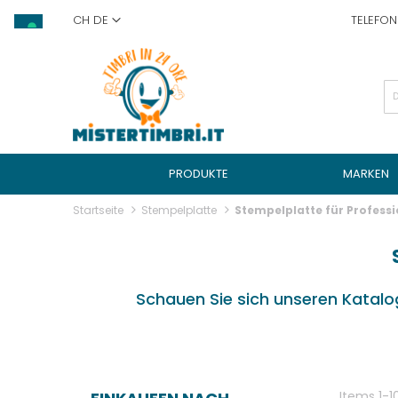
Skip
CH DE
TELEFO
to
Content
PRODUKTE
MARKEN
Startseite
Stempelplatte
Stempelplatte für Profess
Schauen Sie sich unseren Katalo
Items
1
-
1