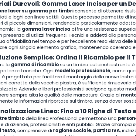
iali Durevoli: Gomma Laser Incisa per un De
ione laser su gomma per timbri
consente di ottenere risultat
iati e loghi con linee sottili. Questo processo permette di 
ri di piccole dimensioni, rendendolo particolarmente adatto a 
nomici, la
gomma laser incisa
offre una resistenza superio
n presenza di utilizzi frequenti. Tecnici e addetti alla perso
sua affidabilità nel tempo e per l’eccellente resa visiva dell
zare ogni singolo elemento grafico, mantenendo coerenza e qu
tuzione Semplice: Ordina il Ricambio per il
ire la
gomma di ricambio
su un timbro autoinchiostrante è 
petenze tecniche. Ogni
modello professionale
, come quell
, è progettato per facilitare il montaggio della nuova lastra 
oni corrette della vecchia piastra, è sufficiente rimuoverla
lizzata. Aziende e liberi professionisti scelgono questa modal
re sempre alta la qualità delle marcature. Grazie al
monta
ente le informazioni riportate sul timbro, senza dover sostitui
nalizzazione Linea: Fino a 10 Righe di Testo 
tre timbro
della linea Professional permettono una
person
 di aziende, professionisti e enti pubblici. Grazie all’ampia su
i testo
, comprensive di
ragione sociale
,
partita IVA
, indir