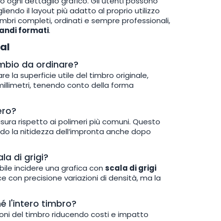
o ogni dettaglio grafico. Gli utenti possono
endo il layout più adatto al proprio utilizzo
imbri completi, ordinati e sempre professionali,
andi formati
.
al
mbio da ordinare?
e la superficie utile del timbro originale,
 millimetri, tenendo conto della forma
ero?
sura rispetto ai polimeri più comuni. Questo
ndo la nitidezza dell’impronta anche dopo
a di grigi?
ibile incidere una grafica con
scala di grigi
e con precisione variazioni di densità, ma la
é l'intero timbro?
oni del timbro riducendo costi e impatto