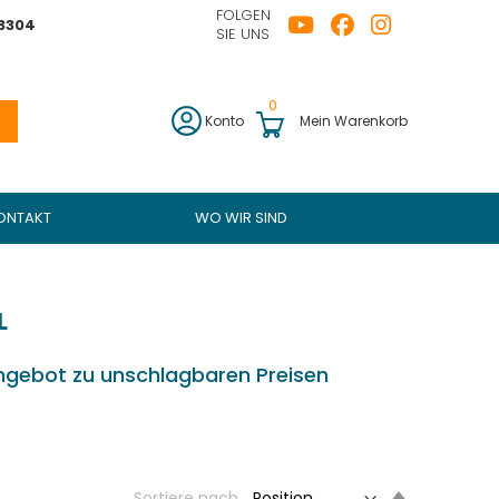
FOLGEN
43304
SIE UNS
0
Konto
Mein Warenkorb
ONTAKT
WO WIR SIND
L
Angebot zu unschlagbaren Preisen
Set
Sortiere nach