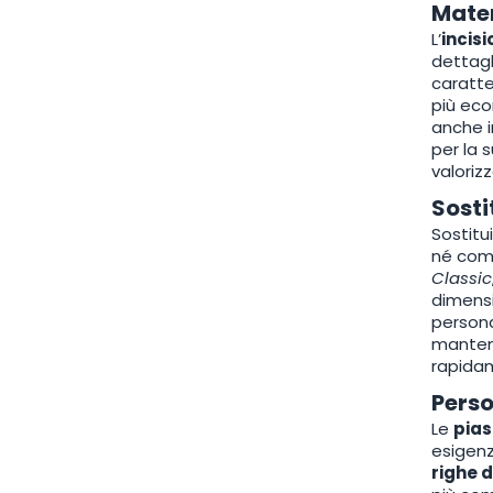
Mater
L’
incis
dettagl
caratte
più eco
anche i
per la 
valoriz
Sosti
Sostitu
né com
Classic
dimensi
persona
mantene
rapidam
Perso
Le
pias
esigenze
righe d