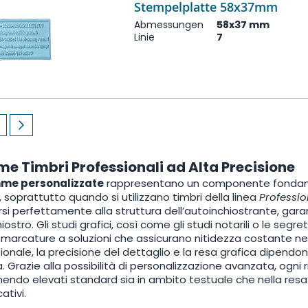
Stempelplatte 58x37mm
Abmessungen
58x37 mm
Linie
7
currently reading page
ite
Seite
Next
 Timbri Professionali ad Alta Precisione
me personalizzate
rappresentano un componente fondamen
i, soprattutto quando si utilizzano timbri della linea
Professio
si perfettamente alla struttura dell’autoinchiostrante, gar
hiostro. Gli studi grafici, così come gli studi notarili o le seg
 marcature a soluzioni che assicurano nitidezza costante ne
ionale, la precisione del dettaglio e la resa grafica dipendo
Grazie alla possibilità di personalizzazione avanzata, ogni r
ndo elevati standard sia in ambito testuale che nella resa
cativi.