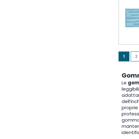
Seite
You're 
Se
1
2
Gomme
Le
gom
leggibil
adattar
dell’inc
proprie
profess
gomma. 
mantene
identifi