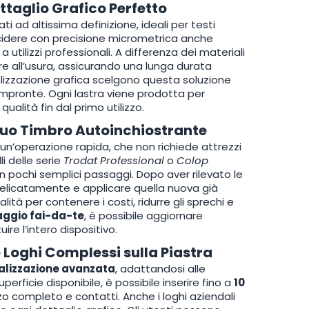
ttaglio Grafico Perfetto
i ad altissima definizione, ideali per testi
incidere con precisione micrometrica anche
utilizzi professionali. A differenza dei materiali
re all’usura, assicurando una lunga durata
nalizzazione grafica scelgono questa soluzione
e impronte. Ogni lastra viene prodotta per
alità fin dal primo utilizzo.
 Tuo Timbro Autoinchiostrante
un’operazione rapida, che non richiede attrezzi
i delle serie
Trodat Professional
o
Colop
in pochi semplici passaggi. Dopo aver rilevato le
 delicatamente e applicare quella nuova già
ità per contenere i costi, ridurre gli sprechi e
ggio fai-da-te
, è possibile aggiornare
re l’intero dispositivo.
e Loghi Complessi sulla Piastra
alizzazione avanzata
, adattandosi alle
perficie disponibile, è possibile inserire fino a
10
izzo completo e contatti. Anche i loghi aziendali