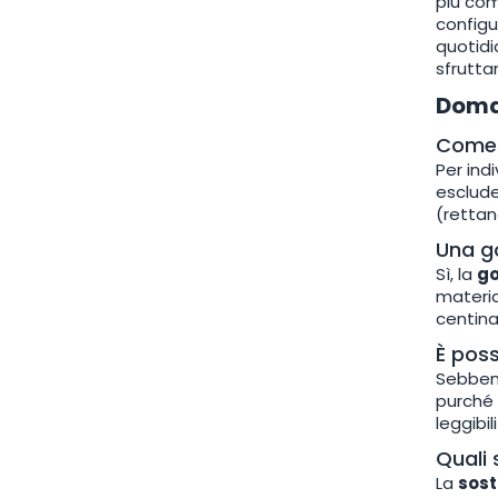
più com
configu
quotidi
sfrutta
Doma
Come 
Per ind
esclude
(rettan
Una go
Sì, la
go
materia
centinai
È poss
Sebbene
purché 
leggibi
Quali 
La
sost