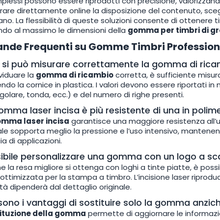
plessi possono essere riprodotti con precisione, valorizzand
rare direttamente online la disposizione del contenuto, scegli
ano. La flessibilità di queste soluzioni consente di ottenere t
ndo al massimo le dimensioni della
gomma per timbri di gr
nde Frequenti su Gomme Timbri Profession
si può misurare correttamente la gomma di rica
ividuare la
gomma di ricambio
corretta, è sufficiente misurar
ndo la cornice in plastica. I valori devono essere riportati in
golare, tonda, ecc.) e del numero di righe presenti.
mma laser incisa è più resistente di una in polim
mma laser incisa
garantisce una maggiore resistenza all’u
le sopporta meglio la pressione e l’uso intensivo, mantene
a di applicazioni.
ibile personalizzare una gomma con un logo a scal
 la resa migliore si ottenga con loghi a tinte piatte, è poss
ottimizzata per la stampa a timbro. L’incisione laser riproduc
lità dipenderà dal dettaglio originale.
sono i vantaggi di sostituire solo la gomma anzich
ituzione della gomma
permette di aggiornare le informazi