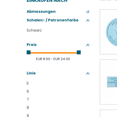
EINKAUFEN NACH
Abmessungen
Schalen- / Patronenfarbe
Schwarz
Preis
EUR 8.50 - EUR 24.00
Linie
5
6
7
8
9