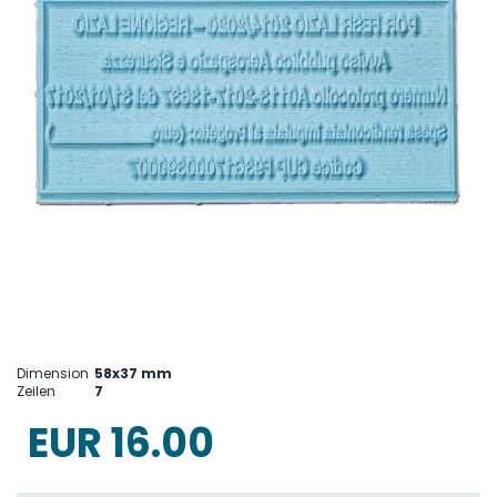
Skip
to
Dimension
58x37 mm
the
Zeilen
7
beginning
of
EUR 16.00
the
images
gallery