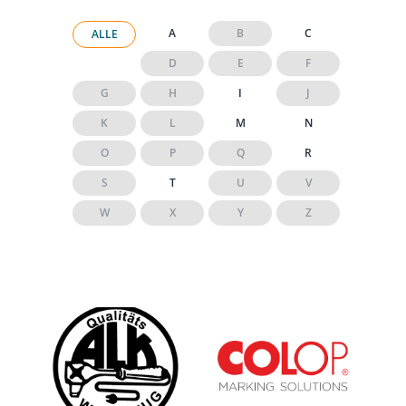
A
B
C
ALLE
D
E
F
G
H
I
J
K
L
M
N
O
P
Q
R
S
T
U
V
W
X
Y
Z