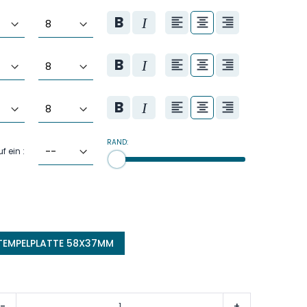
RAND:
f ein :
TEMPELPLATTE 58X37MM
-
+