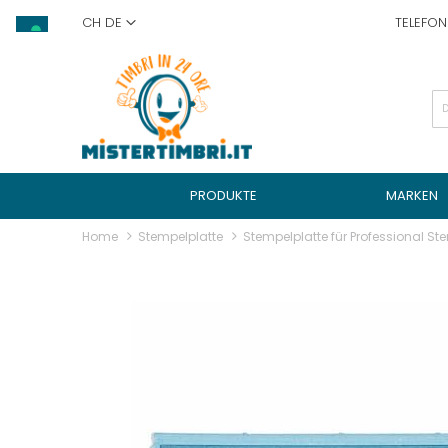
Skip
CH DE
TELEFO
to
Content
PRODUKTE
MARKEN
Home
Stempelplatte
Stempelplatte für Professional St
Skip
to
the
end
of
the
images
gallery