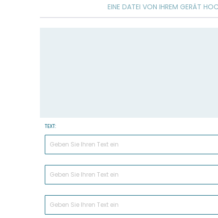
of
EINE DATEI VON IHREM GERÄT HO
the
images
gallery
TEXT: