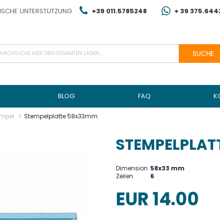
NISCHE UNTERSTÜTZUNG
+39 011.5785248
+ 39 375.64
SUCHE
BLOG
FAQ
K
empel
Stempelplatte 58x33mm
STEMPELPLAT
Dimension
58x33 mm
Zeilen
6
EUR 14.00