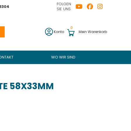
FOLGEN
43304
SIE UNS
0
Konto
Mein Warenkorb
ONTAKT
WO WIR SIND
TE 58X33MM