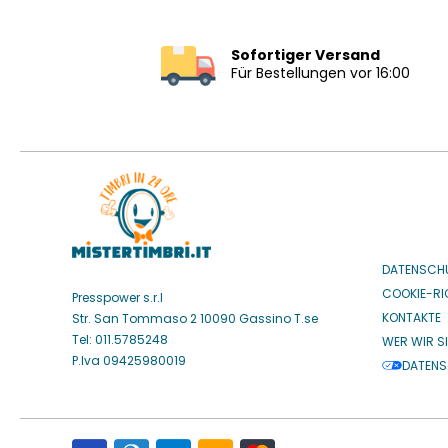
Sofortiger Versand
Für Bestellungen vor 16:00
DATENSCH
COOKIE-RIC
Presspower s.r.l
KONTAKTE
Str. San Tommaso 2 10090 Gassino T.se
Tel: 011.5785248
WER WIR S
P.Iva 09425980019
DATENS