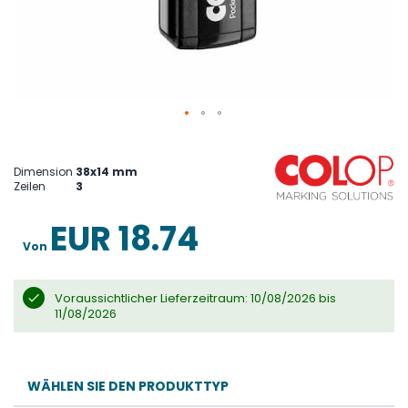
Skip
to
the
Dimension
38x14 mm
beginning
Zeilen
3
of
the
images
EUR 18.74
gallery
Von
Voraussichtlicher Lieferzeitraum: 10/08/2026 bis
11/08/2026
WÄHLEN SIE DEN PRODUKTTYP