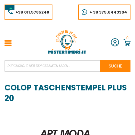
Skip
to
Content
+39 011.5785248
+ 39 375.6443304
0
Konto
SUCHE
COLOP TASCHENSTEMPEL PLUS
20