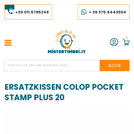
Skip
to
Content
+39 011.5785248
+ 39 375.6443304
0
Konto
SUCHE
ERSATZKISSEN COLOP POCKET
STAMP PLUS 20
Skip
to
the
end
of