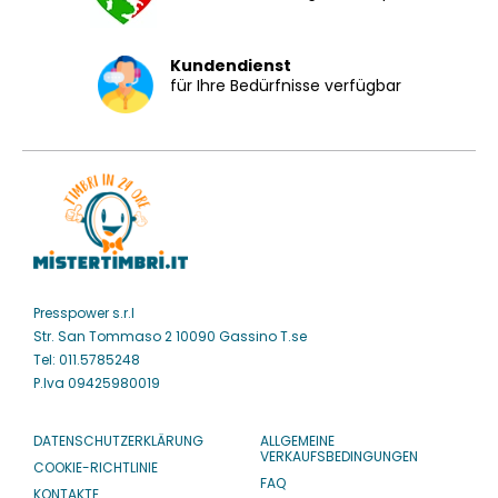
Kundendienst
für Ihre Bedürfnisse verfügbar
Presspower s.r.l
Str. San Tommaso 2 10090 Gassino T.se
Tel: 011.5785248
P.Iva 09425980019
DATENSCHUTZERKLÄRUNG
ALLGEMEINE
VERKAUFSBEDINGUNGEN
COOKIE-RICHTLINIE
FAQ
KONTAKTE