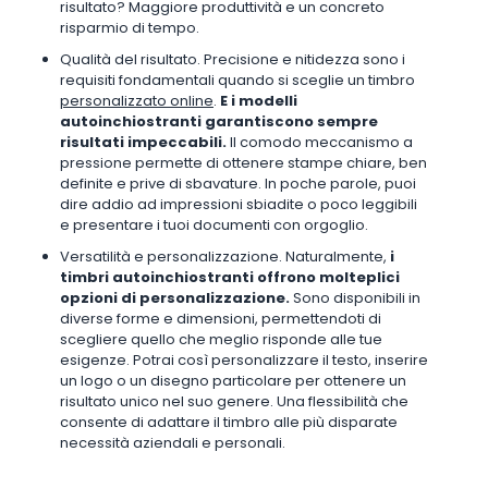
risultato? Maggiore produttività e un concreto
risparmio di tempo.
Qualità del risultato. Precisione e nitidezza sono i
requisiti fondamentali quando si sceglie un timbro
personalizzato online
.
E i modelli
autoinchiostranti garantiscono sempre
risultati impeccabili.
Il comodo meccanismo a
pressione permette di ottenere stampe chiare, ben
definite e prive di sbavature. In poche parole, puoi
dire addio ad impressioni sbiadite o poco leggibili
e presentare i tuoi documenti con orgoglio.
Versatilità e personalizzazione. Naturalmente,
i
timbri autoinchiostranti offrono molteplici
opzioni di personalizzazione.
Sono disponibili in
diverse forme e dimensioni, permettendoti di
scegliere quello che meglio risponde alle tue
esigenze. Potrai così personalizzare il testo, inserire
un logo o un disegno particolare per ottenere un
risultato unico nel suo genere. Una flessibilità che
consente di adattare il timbro alle più disparate
necessità aziendali e personali.