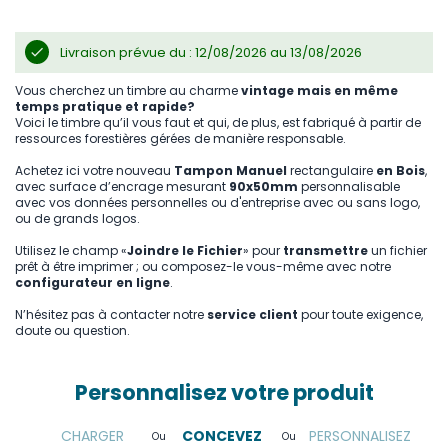
Livraison prévue du : 12/08/2026 au 13/08/2026
Vous cherchez un timbre au charme
vintage mais en même
temps pratique et rapide?
Voici le timbre qu’il vous faut et qui, de plus, est fabriqué à partir de
ressources forestières gérées de manière responsable.
Achetez ici votre nouveau
Tampon Manuel
rectangulaire
en Bois
,
avec surface d’encrage mesurant
90x50mm
personnalisable
avec vos données personnelles ou d'entreprise avec ou sans logo,
ou de grands logos.
Utilisez le champ «
Joindre le Fichier
» pour
transmettre
un fichier
prêt à être imprimer ; ou composez-le vous-même avec notre
configurateur en ligne
.
N’hésitez pas à contacter notre
service client
pour toute exigence,
doute ou question.
Personnalisez votre produit
CHARGER
CONCEVEZ
PERSONNALISEZ
Ou
Ou