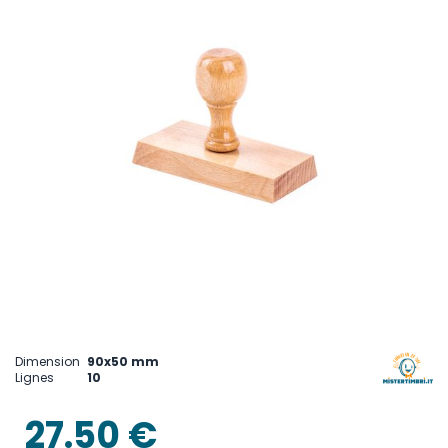
gallery
Skip
to
the
Dimension
90x50 mm
beginning
Lignes
10
of
the
images
27.50 €
gallery