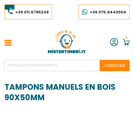
Skip
to
Content
+39 011.5785248
+39 375.6443304
0
Compte
CHERCHER
TAMPONS MANUELS EN BOIS
90X50MM