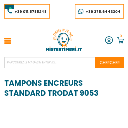
Skip
to
Content
+39 011.5785248
+39 375.6443304
0
Compte
CHERCHER
TAMPONS ENCREURS
STANDARD TRODAT 9053
Skip
to
the
end
of