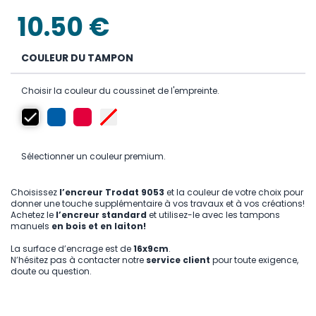
the
images
10.50 €
gallery
COULEUR DU TAMPON
Choisir la couleur du coussinet de l'empreinte.
Sélectionner un couleur premium.
Choisissez
l’encreur Trodat 9053
et la couleur de votre choix pour
donner une touche supplémentaire à vos travaux et à vos créations!
Achetez le
l’encreur standard
et utilisez-le avec les tampons
manuels
en bois et en laiton!
La surface d’encrage est de
16x9cm
.
N’hésitez pas à contacter notre
service client
pour toute exigence,
doute ou question.