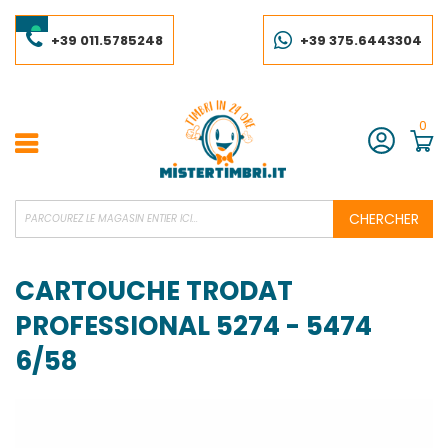
Skip
to
Content
+39 011.5785248
+39 375.6443304
0
Compte
CHERCHER
CARTOUCHE TRODAT
PROFESSIONAL 5274 - 5474
6/58
Skip
to
the