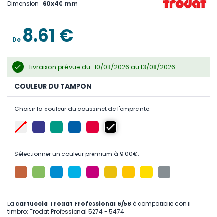
beginning
Dimension
60x40 mm
of
the
images
8.61 €
gallery
De
Livraison prévue du : 10/08/2026 au 13/08/2026
COULEUR DU TAMPON
Choisir la couleur du coussinet de l'empreinte.
Sélectionner un couleur premium à 9.00€.
La
cartuccia Trodat Professional 6/58
è compatibile con il
timbro: Trodat Professional 5274 - 5474