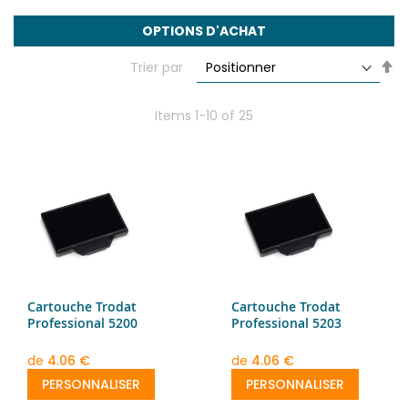
OPTIONS D'ACHAT
Se
Trier par
De
Di
Items
1
-
10
of
25
Cartouche Trodat
Cartouche Trodat
Professional 5200
Professional 5203
de
4.06 €
de
4.06 €
PERSONNALISER
PERSONNALISER