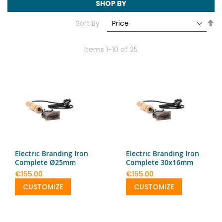
SHOP BY
Se
Sort By
De
Di
Items
1
-
10
of
25
Electric Branding Iron
Electric Branding Iron
Complete Ø25mm
Complete 30x16mm
€155.00
€155.00
CUSTOMIZE
CUSTOMIZE