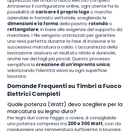
apprezzati dei timbri a fuoco elettrici completi.
Attraverso il configuratore online, ogni utente ha la
possibilità di
caricare il proprio logo
o marchio
aziendale in formato vettoriale, scegliendo le
dimensioni e la forma
della piastra:
rotonda
o
rettangolare
, in base alle esigenze del supporto da
marchiare. I file vengono ottimizzati per garantire
una resa perfetta durante la fase di incisione e la
successiva marcatura a caldo. L’accuratezza della
lavorazione assicura un risultato nitido e durevole,
anche nei dettagli più piccoli. Questo processo
semplifica la
creazione di un’impronta unica
,
valorizzando l’identità visiva su ogni superficie
lavorata.
Domande Frequenti su Timbri a Fuoco
Elettrici Completi
Quale potenza (Watt) devo scegliere per la
marcatura su legno duro?
Per legni duri come faggio o rovere, è consigliabile
una potenza compresa tra
200 e 300 Watt
, così da
raggiungere una temperatura sufficiente a bruciare