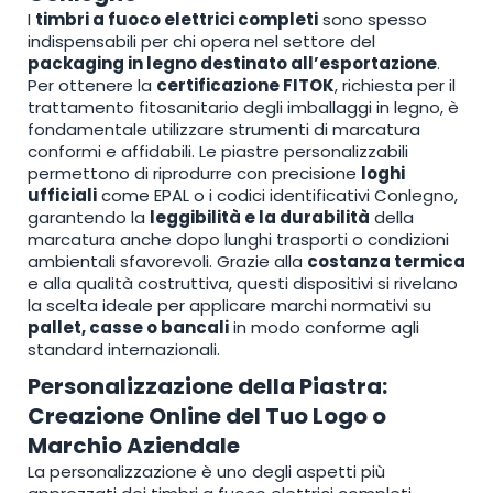
I
timbri a fuoco elettrici completi
sono spesso
indispensabili per chi opera nel settore del
packaging in legno destinato all’esportazione
.
Per ottenere la
certificazione FITOK
, richiesta per il
trattamento fitosanitario degli imballaggi in legno, è
fondamentale utilizzare strumenti di marcatura
conformi e affidabili. Le piastre personalizzabili
permettono di riprodurre con precisione
loghi
ufficiali
come EPAL o i codici identificativi Conlegno,
garantendo la
leggibilità e la durabilità
della
marcatura anche dopo lunghi trasporti o condizioni
ambientali sfavorevoli. Grazie alla
costanza termica
e alla qualità costruttiva, questi dispositivi si rivelano
la scelta ideale per applicare marchi normativi su
pallet, casse o bancali
in modo conforme agli
standard internazionali.
Personalizzazione della Piastra:
Creazione Online del Tuo Logo o
Marchio Aziendale
La personalizzazione è uno degli aspetti più