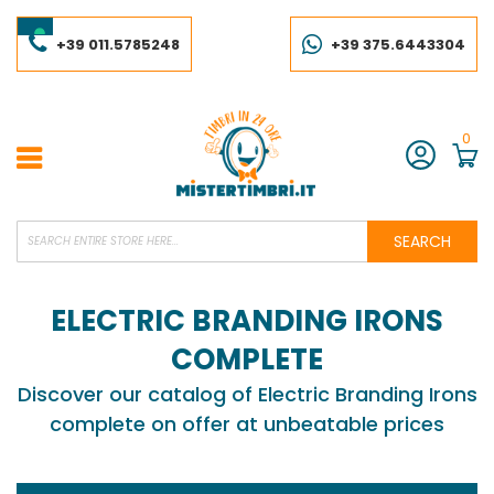
Skip
to
Content
+39 011.5785248
+39 375.6443304
0
Account
SEARCH
ELECTRIC BRANDING IRONS
COMPLETE
Discover our catalog of Electric Branding Irons
complete on offer at unbeatable prices