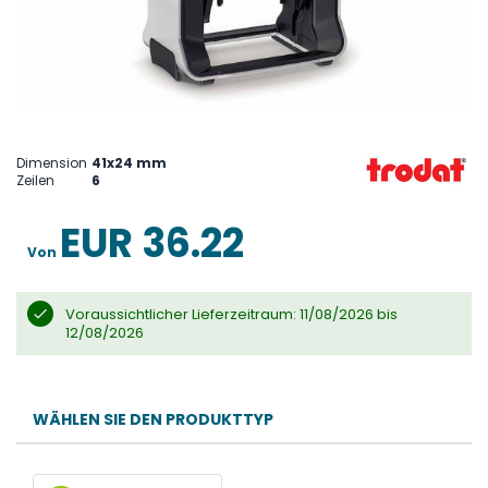
Skip
to
the
Dimension
41x24 mm
beginning
Zeilen
6
of
the
images
EUR 36.22
gallery
Von
Voraussichtlicher Lieferzeitraum: 11/08/2026 bis
12/08/2026
WÄHLEN SIE DEN PRODUKTTYP