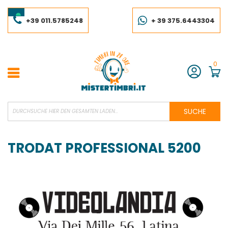
Skip
to
Content
+39 011.5785248
+ 39 375.6443304
0
Konto
SUCHE
TRODAT PROFESSIONAL 5200