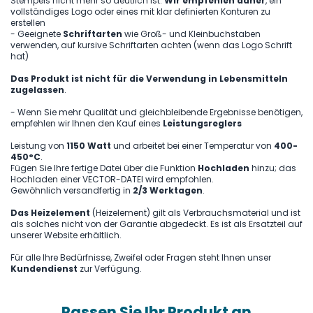
Stempels nicht mehr so deutlich ist.
Wir empfehlen daher
, ein
vollständiges Logo oder eines mit klar definierten Konturen zu
erstellen
- Geeignete
Schriftarten
wie Groß- und Kleinbuchstaben
verwenden, auf kursive Schriftarten achten (wenn das Logo Schrift
hat)
Das Produkt ist nicht für die Verwendung in Lebensmitteln
zugelassen
.
- Wenn Sie mehr Qualität und gleichbleibende Ergebnisse benötigen,
empfehlen wir Ihnen den Kauf eines
Leistungsreglers
Leistung von
1150 Watt
und arbeitet bei einer Temperatur von
400-
450°C
.
Fügen Sie Ihre fertige Datei über die Funktion
Hochladen
hinzu; das
Hochladen einer VECTOR-DATEI wird empfohlen.
Gewöhnlich versandfertig in
2/3 Werktagen
.
Das Heizelement
(Heizelement) gilt als Verbrauchsmaterial und ist
als solches nicht von der Garantie abgedeckt. Es ist als Ersatzteil auf
unserer Website erhältlich.
Für alle Ihre Bedürfnisse, Zweifel oder Fragen steht Ihnen unser
Kundendienst
zur Verfügung.
Passen Sie Ihr Produkt an