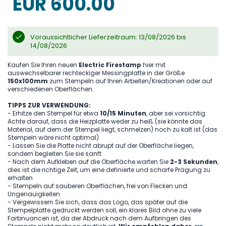
EUR 600.00
gallery
Voraussichtlicher Lieferzeitraum: 13/08/2026 bis
14/08/2026
Kaufen Sie Ihren neuen
Electric Firestamp
hier mit
auswechselbarer rechteckiger Messingplatte in der Größe
150x100mm
zum Stempeln auf Ihren Arbeiten/Kreationen oder auf
verschiedenen Oberflächen.
TIPPS ZUR VERWENDUNG:
- Erhitze den Stempel für etwa
10/15 Minuten
, aber sei vorsichtig:
Achte darauf, dass die Heizplatte weder zu heiß (sie könnte das
Material, auf dem der Stempel liegt, schmelzen) noch zu kalt ist (das
Stempeln wäre nicht optimal)
- Lassen Sie die Platte nicht abrupt auf der Oberfläche liegen,
sondern begleiten Sie sie sanft.
- Nach dem Aufkleben auf die Oberfläche warten Sie
2-3 Sekunden
,
dies ist die richtige Zeit, um eine definierte und scharfe Prägung zu
erhalten
- Stempeln auf sauberen Oberflächen, frei von Flecken und
Ungenauigkeiten
- Vergewissern Sie sich, dass das Logo, das später auf die
Stempelplatte gedruckt werden soll, ein klares Bild ohne zu viele
Farbnuancen ist, da der Abdruck nach dem Aufbringen des