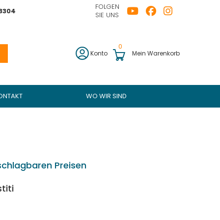
FOLGEN
43304
SIE UNS
0
Konto
Mein Warenkorb
ONTAKT
WO WIR SIND
schlagbaren Preisen
titi