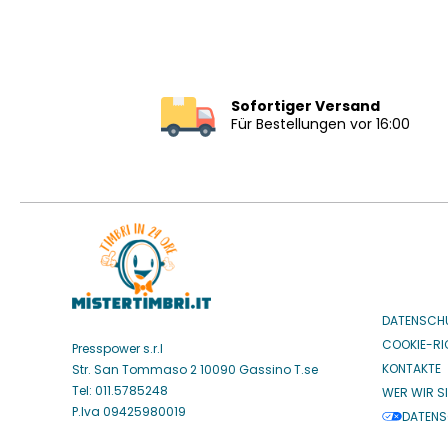
Sofortiger Versand
Für Bestellungen vor 16:00
DATENSCH
COOKIE-RIC
Presspower s.r.l
KONTAKTE
Str. San Tommaso 2 10090 Gassino T.se
Tel: 011.5785248
WER WIR S
P.Iva 09425980019
DATENS