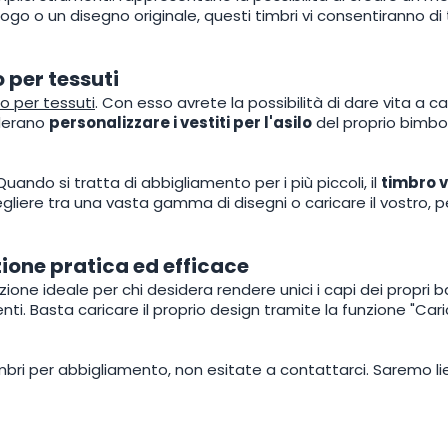
un logo o un disegno originale, questi timbri vi consentiranno di
 per tessuti
o per tessuti
. Con esso avrete la possibilità di dare vita a ca
iderano
personalizzare i vestiti per l'asilo
del proprio bimbo
uando si tratta di abbigliamento per i più piccoli, il
timbro v
gliere tra una vasta gamma di disegni o caricare il vostro, p
uzione pratica ed efficace
one ideale per chi desidera rendere unici i capi dei propri
nti. Basta caricare il proprio design tramite la funzione "Car
mbri per abbigliamento, non esitate a contattarci. Saremo lieti