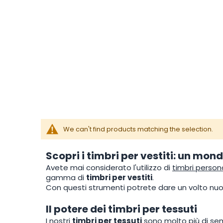
We can't find products matching the selection.
Scopri i timbri per vestiti: un mon
Avete mai considerato l'utilizzo di
timbri persona
gamma di
timbri per vestiti
.
Con questi strumenti potrete dare un volto nuo
Il potere dei timbri per tessuti
I nostri
timbri per tessuti
sono molto più di sem