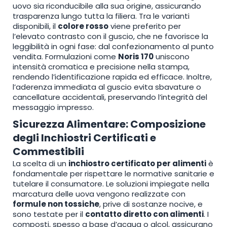
uovo sia riconducibile alla sua origine, assicurando
trasparenza lungo tutta la filiera. Tra le varianti
disponibili, il
colore rosso
viene preferito per
l’elevato contrasto con il guscio, che ne favorisce la
leggibilità in ogni fase: dal confezionamento al punto
vendita. Formulazioni come
Noris 170
uniscono
intensità cromatica e precisione nella stampa,
rendendo l’identificazione rapida ed efficace. Inoltre,
l’aderenza immediata al guscio evita sbavature o
cancellature accidentali, preservando l’integrità del
messaggio impresso.
Sicurezza Alimentare: Composizione
degli Inchiostri Certificati e
Commestibili
La scelta di un
inchiostro certificato per alimenti
è
fondamentale per rispettare le normative sanitarie e
tutelare il consumatore. Le soluzioni impiegate nella
marcatura delle uova vengono realizzate con
formule non tossiche
, prive di sostanze nocive, e
sono testate per il
contatto diretto con alimenti
. I
composti, spesso a base d’acqua o alcol, assicurano