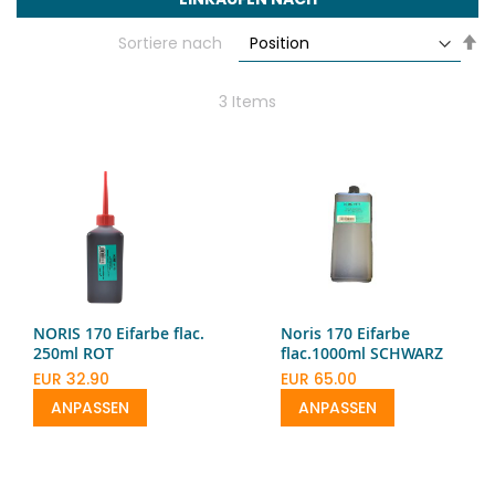
Se
Sortiere nach
De
Di
3
Items
NORIS 170 Eifarbe flac.
Noris 170 Eifarbe
250ml ROT
flac.1000ml SCHWARZ
EUR 32.90
EUR 65.00
ANPASSEN
ANPASSEN