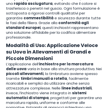
una
rapida asciugatura
, evitando che il colore si
trasferisca o penetri nel guscio. Ogni formulazione è
sottoposta a rigorosi controlli qualitativi per
garantire
commestibilità
e sicurezza durante tutte
le fasi della filiera. Grazie alla
conformità agli
standard europei
, questi inchiostri rappresentano
una soluzione affidabile per la codifica alimentare
professionale.
Modalità di Uso: Applicazione Veloce
su Uova in Allevamenti di Grandi e
Piccole Dimensioni
L’applicazione dell’
inchiostro per la marcatura
delle uova
varia in base alla struttura produttiva. Nei
piccoli allevamenti
, la timbratura avviene spesso
tramite
timbri manuali a rotella
, facilmente
ricaricabili e semplici da utilizzare anche senza
attrezzature complesse. Nelle
linee industriali
,
invece, l’inchiostro viene integrato in
sistemi
automatici di stampa
, progettati per garantire una
marcatura rapida, uniforme e conforme alle
normative. Entrambi gli approcci richiedono una