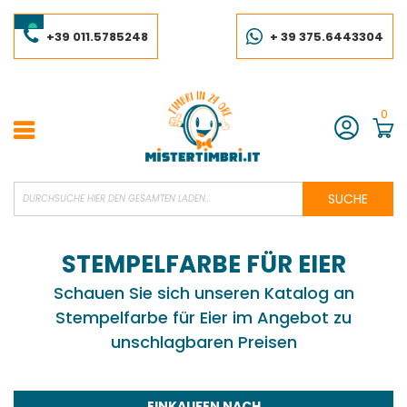
Skip
to
Content
+39 011.5785248
+ 39 375.6443304
0
Konto
SUCHE
STEMPELFARBE FÜR EIER
Schauen Sie sich unseren Katalog an
Stempelfarbe für Eier im Angebot zu
unschlagbaren Preisen
EINKAUFEN NACH