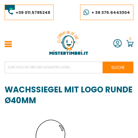
Skip
to
Content
+39 011.5785248
+ 39 375.6443304
0
Konto
SUCHE
WACHSSIEGEL MIT LOGO RUNDE
Ø40MM