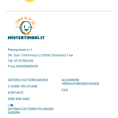
Presspower s.r.l
Str. San Tommaso 2 10090 Gassino T.se
Tel: 011.5785248
P.Iva 09425980019
DATENSCHUTZERKLÄRUNG
ALLGEMEINE
VERKAUFSBEDINGUNGEN
COOKIE-RICHTLINIE
FAQ
KONTAKTE
WER WIR SIND
DATENSCHUTZEINSTELLUNGEN
ÄNDERN