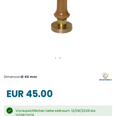
Skip
to
the
beginning
Dimension
Ø 40 mm
of
the
images
EUR 45.00
gallery
Voraussichtlicher Lieferzeitraum: 12/08/2026 bis
13/08/2026