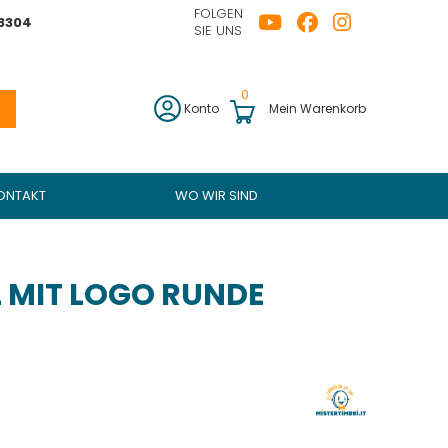
FOLGEN
43304
SIE UNS
0
Konto
Mein Warenkorb
ONTAKT
WO WIR SIND
 MIT LOGO RUNDE