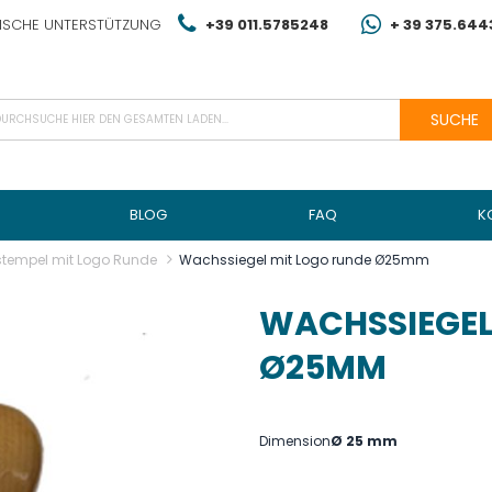
NISCHE UNTERSTÜTZUNG
+39 011.5785248
+ 39 375.64
SUCHE
BLOG
FAQ
K
stempel mit Logo Runde
Wachssiegel mit Logo runde Ø25mm
WACHSSIEGEL
Ø25MM
Dimension
Ø 25 mm