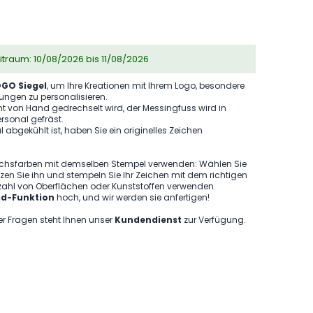
eitraum: 10/08/2026 bis 11/08/2026
GO Siegel
, um Ihre Kreationen mit Ihrem Logo, besondere
ngen zu personalisieren.
ont von Hand gedrechselt wird, der Messingfuss wird in
sonal gefräst.
 abgekühlt ist, haben Sie ein originelles Zeichen
achsfarben mit demselben Stempel verwenden: Wählen Sie
itzen Sie ihn und stempeln Sie Ihr Zeichen mit dem richtigen
lzahl von Oberflächen oder Kunststoffen verwenden.
d-Funktion
hoch, und wir werden sie anfertigen!
der Fragen steht Ihnen unser
Kundendienst
zur Verfügung.