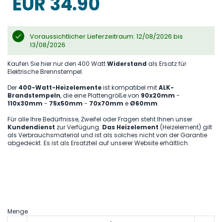
EUR 34.90
gallery
Voraussichtlicher Lieferzeitraum: 12/08/2026 bis
13/08/2026
Kaufen Sie hier nur den 400 Watt
Widerstand
als Ersatz für
Elektrische Brennstempel.
Der
400-Watt-Heizelemente
ist kompatibel mit
ALK-
Brandstempeln
, die eine Plattengröße von
90x20mm
-
110x30mm
-
75x50mm
-
70x70mm
e
Ø60mm
.
Für alle Ihre Bedürfnisse, Zweifel oder Fragen steht Ihnen unser
Kundendienst
zur Verfügung.
Das Heizelement
(Heizelement) gilt
als Verbrauchsmaterial und ist als solches nicht von der Garantie
abgedeckt. Es ist als Ersatzteil auf unserer Website erhältlich.
Menge