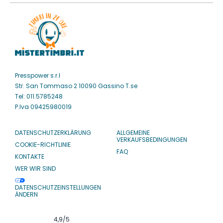
Presspower s.r.l
Str. San Tommaso 2 10090 Gassino T.se
Tel: 011.5785248
P.Iva 09425980019
DATENSCHUTZERKLÄRUNG
ALLGEMEINE
VERKAUFSBEDINGUNGEN
COOKIE-RICHTLINIE
FAQ
KONTAKTE
WER WIR SIND
DATENSCHUTZEINSTELLUNGEN
ÄNDERN
4,9
/5