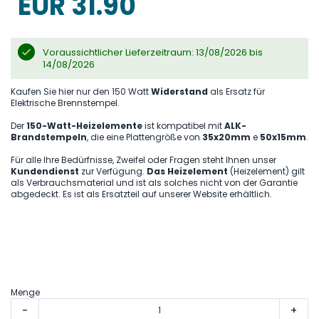
EUR 31.90
gallery
Voraussichtlicher Lieferzeitraum: 13/08/2026 bis
14/08/2026
Kaufen Sie hier nur den 150 Watt
Widerstand
als Ersatz für
Elektrische Brennstempel.
Der
150-Watt-Heizelemente
ist kompatibel mit
ALK-
Brandstempeln
, die eine Plattengröße von
35x20mm
e
50x15mm
.
Für alle Ihre Bedürfnisse, Zweifel oder Fragen steht Ihnen unser
Kundendienst
zur Verfügung.
Das Heizelement
(Heizelement) gilt
als Verbrauchsmaterial und ist als solches nicht von der Garantie
abgedeckt. Es ist als Ersatzteil auf unserer Website erhältlich.
Menge
-
+