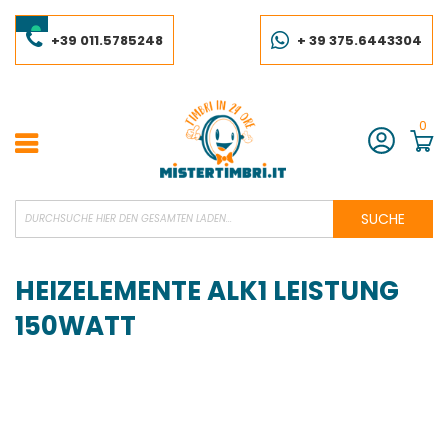
Skip
to
Content
+39 011.5785248
+ 39 375.6443304
0
Konto
SUCHE
HEIZELEMENTE ALK1 LEISTUNG
150WATT
Skip
to
the
end
of