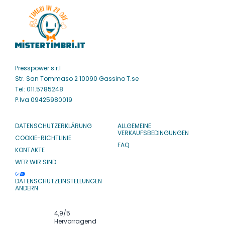
Presspower s.r.l
Str. San Tommaso 2 10090 Gassino T.se
Tel: 011.5785248
P.Iva 09425980019
DATENSCHUTZERKLÄRUNG
ALLGEMEINE
VERKAUFSBEDINGUNGEN
COOKIE-RICHTLINIE
FAQ
KONTAKTE
WER WIR SIND
DATENSCHUTZEINSTELLUNGEN
ÄNDERN
4,9
/5
Hervorragend