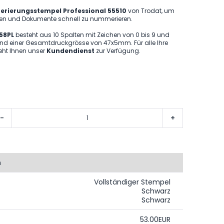
ierungsstempel Professional 55510
von Trodat, um
ngen und Dokumente schnell zu nummerieren.
58PL
besteht aus 10 Spalten mit Zeichen von 0 bis 9 und
nd einer Gesamtdruckgrösse von 47x5mm. Für alle Ihre
teht Ihnen unser
Kundendienst
zur Verfügung.
-
+
n
Vollständiger Stempel
Schwarz
Schwarz
53.00EUR