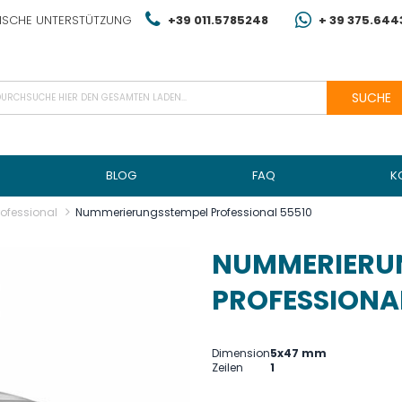
NISCHE UNTERSTÜTZUNG
+39 011.5785248
+ 39 375.64
SUCHE
BLOG
FAQ
K
rofessional
Nummerierungsstempel Professional 55510
NUMMERIERU
PROFESSIONAL
Dimension
5x47 mm
Zeilen
1