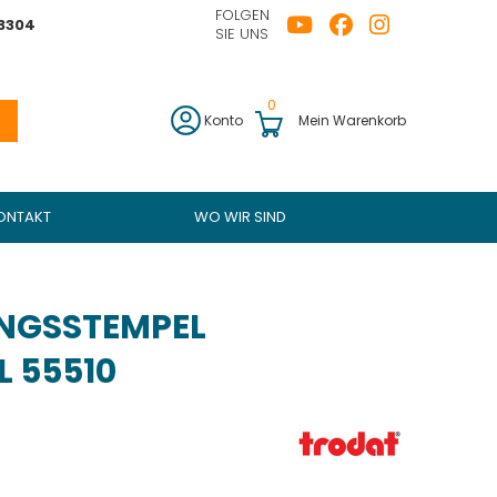
FOLGEN
43304
SIE UNS
0
Konto
Mein Warenkorb
ONTAKT
WO WIR SIND
NGSSTEMPEL
 55510