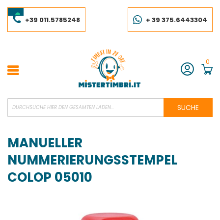
Skip
to
Content
+39 011.5785248
+ 39 375.6443304
0
Konto
SUCHE
MANUELLER
NUMMERIERUNGSSTEMPEL
COLOP 05010
Skip
to
the