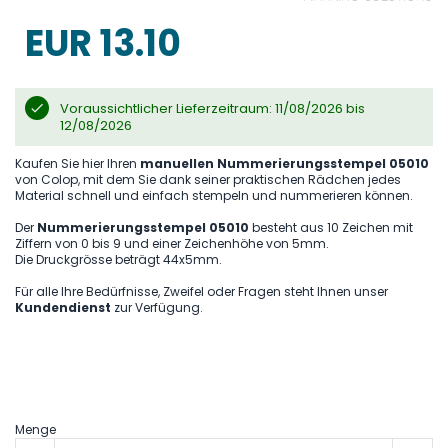
the
images
EUR 13.10
gallery
Voraussichtlicher Lieferzeitraum: 11/08/2026 bis
12/08/2026
Kaufen Sie hier Ihren
manuellen Nummerierungsstempel 05010
von Colop, mit dem Sie dank seiner praktischen Rädchen jedes
Material schnell und einfach stempeln und nummerieren können.
Der
Nummerierungsstempel 05010
besteht aus 10 Zeichen mit
Ziffern von 0 bis 9 und einer Zeichenhöhe von 5mm.
Die Druckgrösse beträgt 44x5mm.
Für alle Ihre Bedürfnisse, Zweifel oder Fragen steht Ihnen unser
Kundendienst
zur Verfügung.
Menge