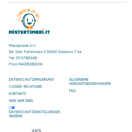
Presspower s.r.l
Str. San Tommaso 2 10090 Gassino T.se
Tel: 011.5785248
P.Iva 09425980019
DATENSCHUTZERKLÄRUNG
ALLGEMEINE
VERKAUFSBEDINGUNGEN
COOKIE-RICHTLINIE
FAQ
KONTAKTE
WER WIR SIND
DATENSCHUTZEINSTELLUNGEN
ÄNDERN
4,9
/5