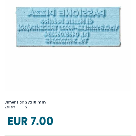
Skip
to
Dimension
27x10 mm
the
Zeilen
2
beginning
of
EUR 7.00
the
images
gallery