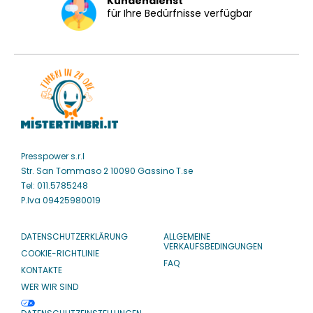
Kundendienst
für Ihre Bedürfnisse verfügbar
Presspower s.r.l
Str. San Tommaso 2 10090 Gassino T.se
Tel: 011.5785248
P.Iva 09425980019
DATENSCHUTZERKLÄRUNG
ALLGEMEINE
VERKAUFSBEDINGUNGEN
COOKIE-RICHTLINIE
FAQ
KONTAKTE
WER WIR SIND