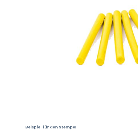
Skip
to
Beispiel für den Stempel
the
beginning