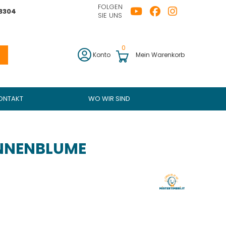
FOLGEN
43304
SIE UNS
0
Konto
Mein Warenkorb
ONTAKT
WO WIR SIND
NNENBLUME