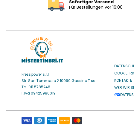
Sofortiger Versand
Für Bestellungen vor 16:00
DATENSCH
COOKIE-RIC
Presspower s.r.l
KONTAKTE
Str. San Tommaso 2 10090 Gassino T.se
Tel: 011.5785248
WER WIR S
P.Iva 09425980019
DATENS