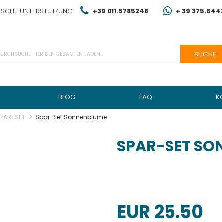
NISCHE UNTERSTÜTZUNG
+39 011.5785248
+ 39 375.64
SUCHE
BLOG
FAQ
K
SPAR-SET
Spar-Set Sonnenblume
SPAR-SET SO
EUR 25.50