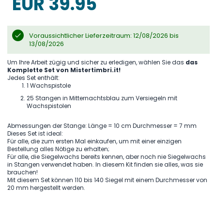
EUR 39.95
gallery
Voraussichtlicher Lieferzeitraum: 12/08/2026 bis
13/08/2026
Um Ihre Arbeit zügig und sicher zu erledigen, wählen Sie das
das
Komplette Set von Mistertimbri.it!
Jedes Set enthält:
1 Wachspistole
25 Stangen in Mitternachtsblau zum Versiegeln mit
Wachspistolen
Abmessungen der Stange: Länge = 10 cm Durchmesser = 7 mm
Dieses Set ist ideal:
Für alle, die zum ersten Mal einkaufen, um mit einer einzigen
Bestellung alles Nötige zu erhalten;
Für alle, die Siegelwachs bereits kennen, aber noch nie Siegelwachs
in Stangen verwendet haben. In diesem Kit finden sie alles, was sie
brauchen!
Mit diesem Set können 110 bis 140 Siegel mit einem Durchmesser von
20 mm hergestellt werden.