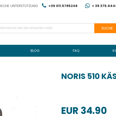
NISCHE UNTERSTÜTZUNG
+39 011.5785248
+ 39 375.64
SUCHE
BLOG
FAQ
K
NORIS 510 KÄ
EUR 34.90