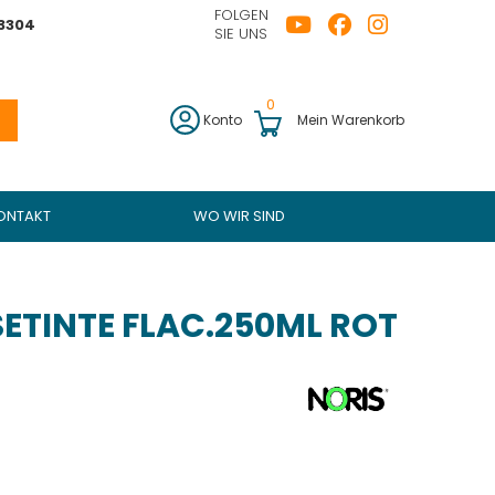
FOLGEN
43304
SIE UNS
0
Konto
Mein Warenkorb
ONTAKT
WO WIR SIND
SETINTE FLAC.250ML ROT