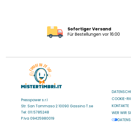
Sofortiger Versand
Für Bestellungen vor 16:00
DATENSCH
COOKIE-RIC
Presspower s.r.l
KONTAKTE
Str. San Tommaso 2 10090 Gassino T.se
Tel: 011.5785248
WER WIR S
P.Iva 09425980019
DATENS