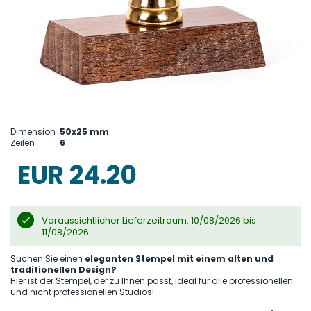
Skip
to
Dimension
50x25 mm
the
Zeilen
6
beginning
of
EUR 24.20
the
images
gallery
Voraussichtlicher Lieferzeitraum: 10/08/2026 bis
11/08/2026
Suchen Sie einen
eleganten Stempel mit einem alten und
traditionellen Design?
Hier ist der Stempel, der zu Ihnen passt, ideal für alle professionellen
und nicht professionellen Studios!