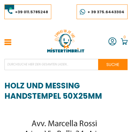
Skip
to
Content
+39 011.5785248
+ 39 375.6443304
0
Konto
SUCHE
HOLZ UND MESSING
HANDSTEMPEL 50X25MM