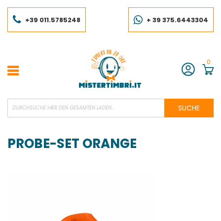
Skip
to
Content
+39 011.5785248
+ 39 375.6443304
0
Konto
SUCHE
PROBE-SET ORANGE