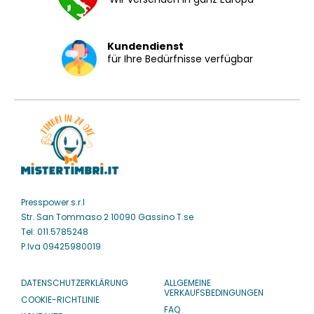
Kundendienst
für Ihre Bedürfnisse verfügbar
Presspower s.r.l
Str. San Tommaso 2 10090 Gassino T.se
Tel: 011.5785248
P.Iva 09425980019
DATENSCHUTZERKLÄRUNG
ALLGEMEINE
VERKAUFSBEDINGUNGEN
COOKIE-RICHTLINIE
FAQ