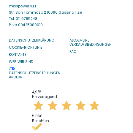
Presspower s.r.l
Str. San Tommaso 2 10090 Gassino T.se
Tel: 011.5785248
P.Iva 09425980019
DATENSCHUTZERKLÄRUNG
ALLGEMEINE
VERKAUFSBEDINGUNGEN
COOKIE-RICHTLINIE
FAQ
KONTAKTE
WER WIR SIND
DATENSCHUTZEINSTELLUNGEN
ÄNDERN
4,9
/5
Hervorragend
5.868
Berichten