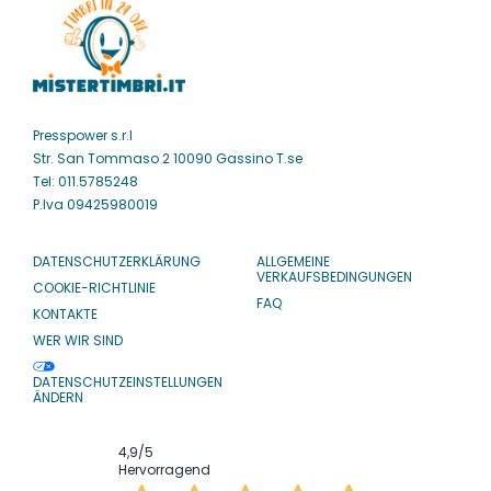
Presspower s.r.l
Str. San Tommaso 2 10090 Gassino T.se
Tel: 011.5785248
P.Iva 09425980019
DATENSCHUTZERKLÄRUNG
ALLGEMEINE
VERKAUFSBEDINGUNGEN
COOKIE-RICHTLINIE
FAQ
KONTAKTE
WER WIR SIND
DATENSCHUTZEINSTELLUNGEN
ÄNDERN
4,9
/5
Hervorragend