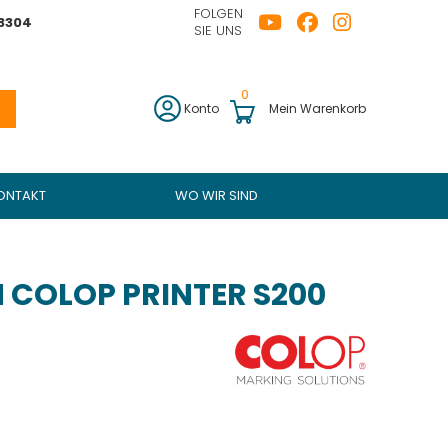
FOLGEN
43304
SIE UNS
0
Konto
Mein Warenkorb
ONTAKT
WO WIR SIND
 COLOP PRINTER S200