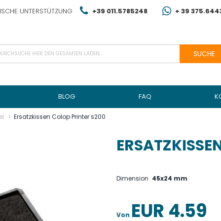
NISCHE UNTERSTÜTZUNG
+39 011.5785248
+ 39 375.64
SUCHE
BLOG
FAQ
K
el
Ersatzkissen Colop Printer s200
ERSATZKISSEN
Dimension
45x24 mm
EUR 4.59
Von