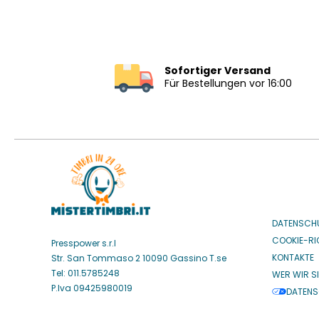
Sofortiger Versand
Für Bestellungen vor 16:00
DATENSCH
COOKIE-RIC
Presspower s.r.l
KONTAKTE
Str. San Tommaso 2 10090 Gassino T.se
Tel: 011.5785248
WER WIR S
P.Iva 09425980019
DATENS