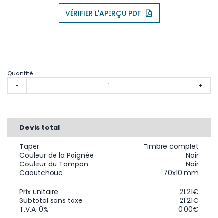
VÉRIFIER L'APERÇU PDF
Quantité
-
+
Devis total
Taper
Timbre complet
Couleur de la Poignée
Noir
Couleur du Tampon
Noir
Caoutchouc
70x10 mm
Prix unitaire
21.21€
Subtotal sans taxe
21.21€
T.V.A. 0%
0.00€