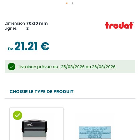
Skip
to
the
Dimension
70x10 mm
beginning
Lignes
2
of
the
images
21.21 €
gallery
De
Livraison prévue du : 25/08/2026 au 26/08/2026
CHOISIR LE TYPE DE PRODUIT