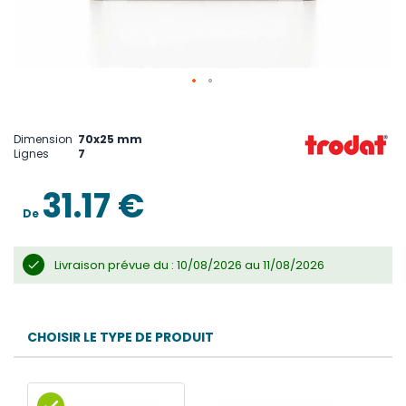
Skip
to
the
Dimension
70x25 mm
beginning
Lignes
7
of
the
images
31.17 €
gallery
De
Livraison prévue du : 10/08/2026 au 11/08/2026
CHOISIR LE TYPE DE PRODUIT