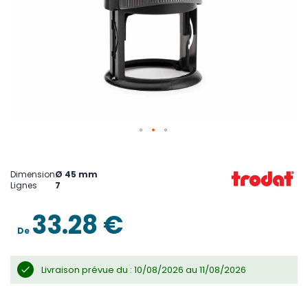
Skip
to
the
Dimension
Ø 45 mm
beginning
Lignes
7
of
the
images
33.28 €
gallery
De
Livraison prévue du : 10/08/2026 au 11/08/2026