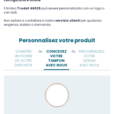
configuratore online.
Il timbro
Trodat 46025
può essere personalizzato con un logo o
vari dati.
Non esitare a contattare il nostro
servizio clienti
per qualsiasi
esigenza, dubbio o domanda.
Personnalisez votre produit
CHARGER
CONCEVEZ
PERSONNALISEZ
Ou
Ou
UN FICHIER
VOTRE
VOTRE
DE VOTRE
TAMPON
DESIGN
DISPOSITIF
AVEC NOUS
AVEC NOUS