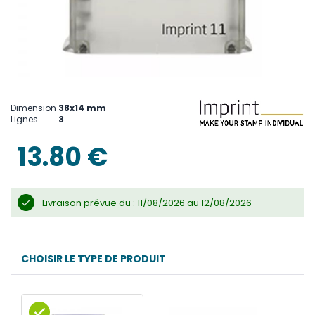
Skip
to
the
Dimension
38x14 mm
beginning
Lignes
3
of
the
13.80 €
images
gallery
Livraison prévue du : 11/08/2026 au 12/08/2026
CHOISIR LE TYPE DE PRODUIT