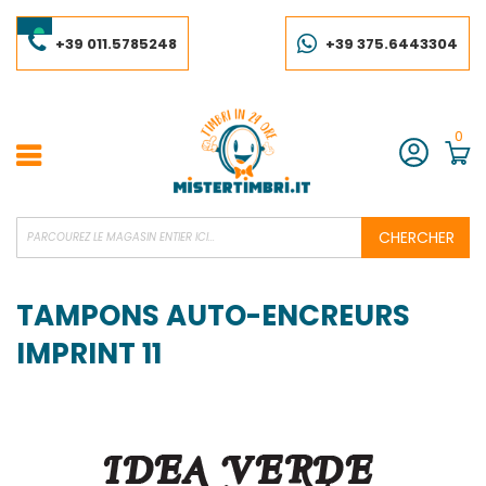
Skip
to
Content
+39 011.5785248
+39 375.6443304
0
Compte
CHERCHER
TAMPONS AUTO-ENCREURS
IMPRINT 11