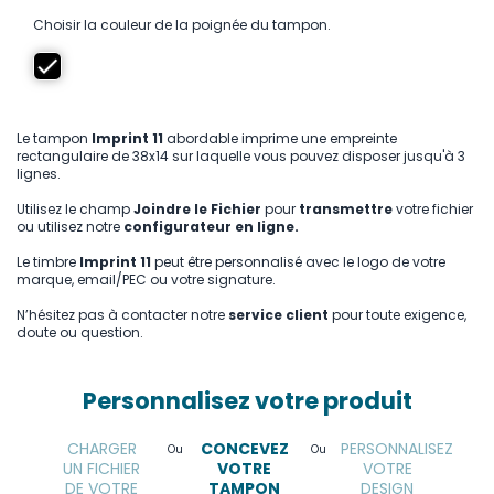
Choisir la couleur de la poignée du tampon.
Le tampon
Imprint 11
abordable imprime une empreinte
rectangulaire de 38x14 sur laquelle vous pouvez disposer jusqu'à 3
lignes.
Utilisez le champ
Joindre le Fichier
pour
transmettre
votre fichier
ou utilisez notre
configurateur en ligne.
Le timbre
Imprint 11
peut être personnalisé avec le logo de votre
marque, email/PEC ou votre signature.
N’hésitez pas à contacter notre
service client
pour toute exigence,
doute ou question.
Personnalisez votre produit
CHARGER
CONCEVEZ
PERSONNALISEZ
Ou
Ou
UN FICHIER
VOTRE
VOTRE
DE VOTRE
TAMPON
DESIGN