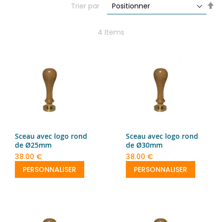
Se
Trier par
De
Di
4
Items
Sceau avec logo rond
Sceau avec logo rond
de Ø25mm
de Ø30mm
38.00 €
38.00 €
PERSONNALISER
PERSONNALISER