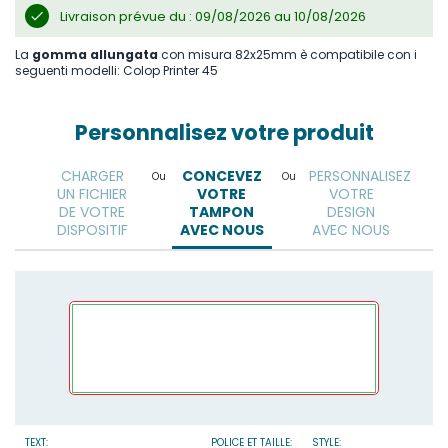
Livraison prévue du : 09/08/2026 au 10/08/2026
La
gomma allungata
con misura 82x25mm è compatibile con i
seguenti modelli: Colop Printer 45
Personnalisez votre produit
CHARGER
CONCEVEZ
PERSONNALISEZ
Ou
Ou
UN FICHIER
VOTRE
VOTRE
DE VOTRE
TAMPON
DESIGN
DISPOSITIF
AVEC NOUS
AVEC NOUS
TEXT:
POLICE ET TAILLE:
STYLE: