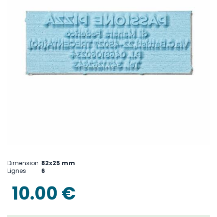
Skip
to
Dimension
82x25 mm
the
Lignes
6
beginning
of
10.00 €
the
images
gallery