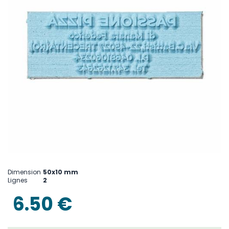
Skip
to
Dimension
50x10 mm
the
Lignes
2
beginning
of
6.50 €
the
images
gallery