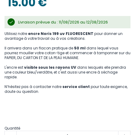
15.00 €
gallery
Livraison prévue du : 11/08/2026 au 12/08/2026
Utilisez notre
encre Noris 199 uv FLUORESCENT
pour donner un
avantage à votre travail ou à vos créations.
Il arrivera dans un flacon pratique de
50 ml
dans lequel vous
pourrez mouiller votre coton-tige et commencer à tamponner sur du
PAPIER, DU CARTON ET DE LA PEAU HUMAINE.
L'encre est
visible sous les rayons UV
dans lesquels elle prendra
une couleur bleu/verdâtre, et c'est aussi une encre à séchage
rapide.
N’hésitez pas à contacter notre
service client
pour toute exigence,
doute ou question.
Quantité