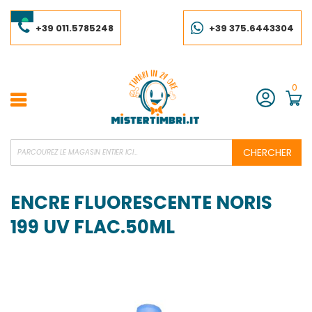
Skip
to
Content
+39 011.5785248
+39 375.6443304
0
Compte
CHERCHER
ENCRE FLUORESCENTE NORIS
199 UV FLAC.50ML
Skip
to
the
end
of