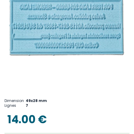
Skip
to
Dimension
49x28 mm
the
Lignes
7
beginning
of
14.00 €
the
images
gallery