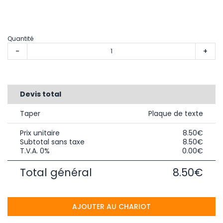
Quantité
-
+
Devis total
Taper
Plaque de texte
Prix unitaire
8.50€
Subtotal sans taxe
8.50€
T.V.A. 0%
0.00€
Total général
8.50€
AJOUTER AU CHARIOT