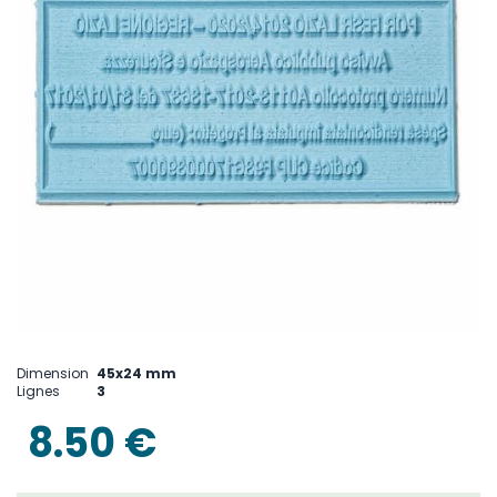
Skip
to
Dimension
45x24 mm
the
Lignes
3
beginning
of
8.50 €
the
images
gallery