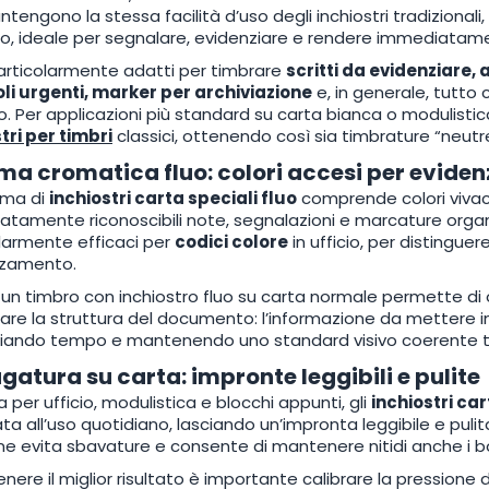
tengono la stessa facilità d’uso degli inchiostri tradizionali
, ideale per segnalare, evidenziare e rendere immediatament
rticolarmente adatti per timbrare
scritti da evidenziare, 
li urgenti, marker per archiviazione
e, in generale, tutto 
o. Per applicazioni più standard su carta bianca o modulistica 
tri per timbri
classici, ottenendo così sia timbrature “neutre”
 cromatica fluo: colori accesi per eviden
ma di
inchiostri carta speciali fluo
comprende colori vivaci 
tamente riconoscibili note, segnalazioni e marcature organizz
larmente efficaci per
codici colore
in ufficio, per distinguere
nzamento.
i un timbro con inchiostro fluo su carta normale permette di
are la struttura del documento: l’informazione da mettere in r
iando tempo e mantenendo uno standard visivo coerente tra
gatura su carta: impronte leggibili e pulite
a per ufficio, modulistica e blocchi appunti, gli
inchiostri car
a all’uso quotidiano, lasciando un’impronta leggibile e pulita
 evita sbavature e consente di mantenere nitidi anche i bordi 
enere il miglior risultato è importante calibrare la pressione