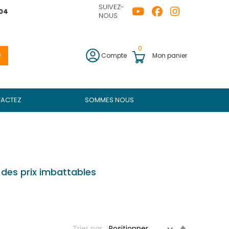
SUIVEZ-
04
NOUS
0
R
Compte
Mon panier
ACTEZ
SOMMES NOUS
 des prix imbattables
Set
Trier par