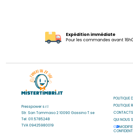
Expédition immédiate
Pour les commandes avant 16h
POLITIQUE 
POLITIQUE 
Presspower s.r.l
CONTACT
Str. San Tommaso 2 10090 Gassino T.se
Tel: 011.5785248
QUI NOUS 
TVA 09425980019
MODIFIE
CONFIDENTI