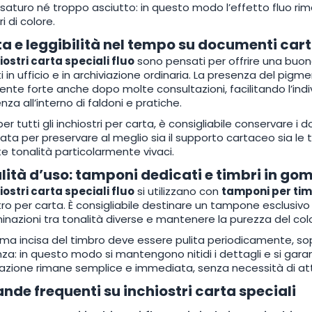
saturo né troppo asciutto: in questo modo l’effetto fluo rim
ri di colore.
a e leggibilità nel tempo su documenti car
iostri carta speciali fluo
sono pensati per offrire una buon
ati in ufficio e in archiviazione ordinaria. La presenza del pi
ente forte anche dopo molte consultazioni, facilitando l’indivi
nza all’interno di faldoni e pratiche.
r tutti gli inchiostri per carta, è consigliabile conservare i 
ata per preservare al meglio sia il supporto cartaceo sia 
ate tonalità particolarmente vivaci.
ità d’uso: tamponi dedicati e timbri in g
iostri carta speciali fluo
si utilizzano con
tamponi per tim
tro per carta. È consigliabile destinare un tampone esclusivo
nazioni tra tonalità diverse e mantenere la purezza del col
a incisa del timbro deve essere pulita periodicamente, sop
za: in questo modo si mantengono nitidi i dettagli e si gar
cazione rimane semplice e immediata, senza necessità di att
de frequenti su inchiostri carta speciali