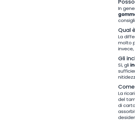
Posso 
In gene
gomm
consigl
Qual è
La diffe
molto p
invece,
Gli in
Sì, gli
in
suffici
nitidez
Come 
La rica
del tam
di cart
assorbi
desider