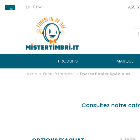
Skip
CH FR
ASSIS
to
Content
PRODUITS
MARQUE
Home
Encre à tampon
Encres Papier Spéciales
Consultez notre cata
4
Items