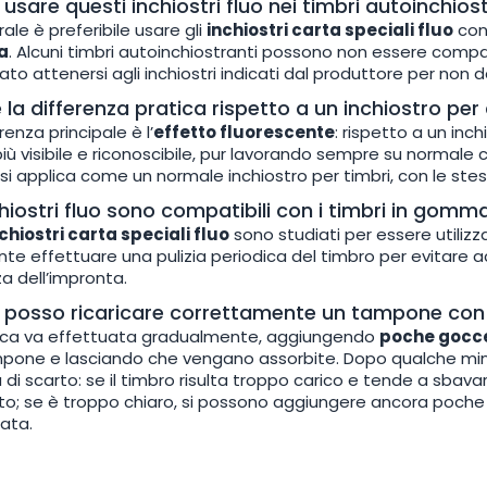
usare questi inchiostri fluo nei timbri autoinchio
rale è preferibile usare gli
inchiostri carta speciali fluo
co
a
. Alcuni timbri autoinchiostranti possono non essere compatib
iato attenersi agli inchiostri indicati dal produttore per no
 la differenza pratica rispetto a un inchiostro per
renza principale è l’
effetto fluorescente
: rispetto a un inc
iù visibile e riconoscibile, pur lavorando sempre su normale 
 si applica come un normale inchiostro per timbri, con le ste
chiostri fluo sono compatibili con i timbri in gomm
chiostri carta speciali fluo
sono studiati per essere utilizz
ente effettuare una pulizia periodica del timbro per evitar
za dell’impronta.
posso ricaricare correttamente un tampone con i
rica va effettuata gradualmente, aggiungendo
poche gocce 
pone e lasciando che vengano assorbite. Dopo qualche minut
a di scarto: se il timbro risulta troppo carico e tende a sba
to; se è troppo chiaro, si possono aggiungere ancora poche 
ata.