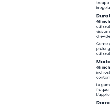
troppo 
irregola
Durat
Gli
inch
utilizz
visivam
di evide
Come pe
prolung
utilizz
Modal
Gli
inch
inchios
contami
La gomm
frequen
L’appli
Doman