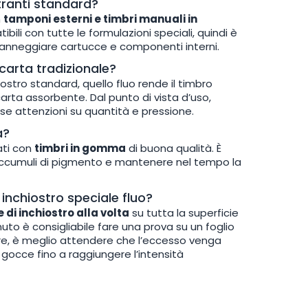
stranti standard?
n
tamponi esterni e timbri manuali in
ili con tutte le formulazioni speciali, quindi è
n danneggiare cartucce e componenti interni.
 carta tradizionale?
hiostro standard, quello fluo rende il timbro
carta assorbente. Dal punto di vista d’uso,
sse attenzioni su quantità e pressione.
a?
ati con
timbri in gomma
di buona qualità. È
e accumuli di pigmento e mantenere nel tempo la
nchiostro speciale fluo?
di inchiostro alla volta
su tutta la superficie
o è consigliabile fare una prova su un foglio
vare, è meglio attendere che l’eccesso venga
gocce fino a raggiungere l’intensità