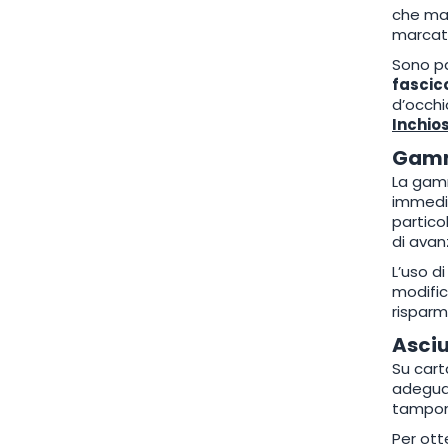
che man
marcato
Sono pa
fascico
d’occhi
Inchios
Gamma
La gam
immedia
partico
di ava
L’uso d
modific
risparm
Asciu
Su cart
adeguat
tampone
Per ott