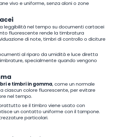
ane vivo e uniforme, senza aloni o zone
tacei
a leggibilità nel tempo su documenti cartacei
gmento fluorescente rende la timbratura
duazione di note, timbri di controllo o diciture
documenti al riparo da umidità e luce diretta
le timbrature, specialmente quando vengono
omma
bri e timbri in gomma
, come un normale
 a ciascun colore fluorescente, per evitare
ore nel tempo.
rattutto se il timbro viene usato con
antisce un contatto uniforme con il tampone.
rezzature particolari.