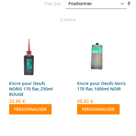
Se
Trier par
De
Di
3
Items
Encre pour Oeufs
Encre pour Oeufs Noris
NORIS 170 flac.250ml
170 flac.1000ml NOIR
ROUGE
32.90 €
65.00 €
PERSONNALISER
PERSONNALISER