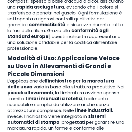
composti, spesso a base d’acqua o alcol, assicurano
una
rapida asciugatura
, evitando che il colore si
trasferisca o penetri nel guscio. Ogni formulazione è
sottoposta a rigorosi controlli qualitativi per
garantire
commestibilità
e sicurezza durante tutte
le fasi della filiera. Grazie alla
conformità agli
standard europei
, questi inchiostri rappresentano
una soluzione affidabile per la codifica alimentare
professionale.
Modalità di Uso: Applicazione Veloce
su Uova in Allevamenti di Grandi e
Piccole Dimensioni
L’applicazione dell’
inchiostro per la marcatura
delle uova
varia in base alla struttura produttiva. Nei
piccoli allevamenti
, la timbratura avviene spesso
tramite
timbri manuali a rotella
, facilmente
ricaricabili e semplici da utilizzare anche senza
attrezzature complesse. Nelle
linee industriali
,
invece, l’inchiostro viene integrato in
sistemi
automatici di stampa
, progettati per garantire una
marcatura rapida, uniforme e conforme alle