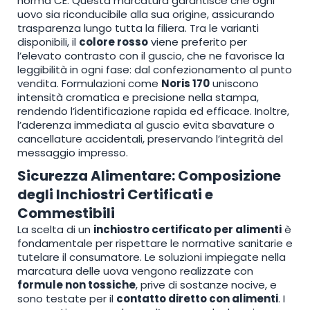
norma CE. Questa marcatura garantisce che ogni
uovo sia riconducibile alla sua origine, assicurando
trasparenza lungo tutta la filiera. Tra le varianti
disponibili, il
colore rosso
viene preferito per
l’elevato contrasto con il guscio, che ne favorisce la
leggibilità in ogni fase: dal confezionamento al punto
vendita. Formulazioni come
Noris 170
uniscono
intensità cromatica e precisione nella stampa,
rendendo l’identificazione rapida ed efficace. Inoltre,
l’aderenza immediata al guscio evita sbavature o
cancellature accidentali, preservando l’integrità del
messaggio impresso.
Sicurezza Alimentare: Composizione
degli Inchiostri Certificati e
Commestibili
La scelta di un
inchiostro certificato per alimenti
è
fondamentale per rispettare le normative sanitarie e
tutelare il consumatore. Le soluzioni impiegate nella
marcatura delle uova vengono realizzate con
formule non tossiche
, prive di sostanze nocive, e
sono testate per il
contatto diretto con alimenti
. I