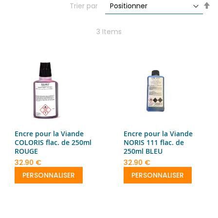
Se
Trier par
De
Di
3
Items
Encre pour la Viande
Encre pour la Viande
COLORIS flac. de 250ml
NORIS 111 flac. de
ROUGE
250ml BLEU
32.90 €
32.90 €
PERSONNALISER
PERSONNALISER