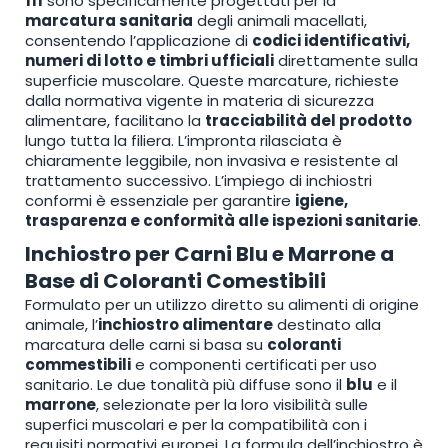
111
sono specificamente progettati per la
marcatura sanitaria
degli animali macellati,
consentendo l’applicazione di
codici identificativi,
numeri di lotto e timbri ufficiali
direttamente sulla
superficie muscolare. Queste marcature, richieste
dalla normativa vigente in materia di sicurezza
alimentare, facilitano la
tracciabilità del prodotto
lungo tutta la filiera. L’impronta rilasciata è
chiaramente leggibile, non invasiva e resistente al
trattamento successivo. L’impiego di inchiostri
conformi è essenziale per garantire
igiene,
trasparenza e conformità alle ispezioni sanitarie
.
Inchiostro per Carni Blu e Marrone a
Base di Coloranti Comestibili
Formulato per un utilizzo diretto su alimenti di origine
animale, l’
inchiostro alimentare
destinato alla
marcatura delle carni si basa su
coloranti
commestibili
e componenti certificati per uso
sanitario. Le due tonalità più diffuse sono il
blu
e il
marrone
, selezionate per la loro visibilità sulle
superfici muscolari e per la compatibilità con i
requisiti normativi europei. La formula dell’inchiostro è