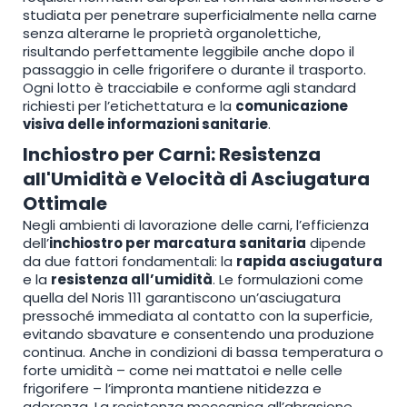
studiata per penetrare superficialmente nella carne
senza alterarne le proprietà organolettiche,
risultando perfettamente leggibile anche dopo il
passaggio in celle frigorifere o durante il trasporto.
Ogni lotto è tracciabile e conforme agli standard
richiesti per l’etichettatura e la
comunicazione
visiva delle informazioni sanitarie
.
Inchiostro per Carni: Resistenza
all'Umidità e Velocità di Asciugatura
Ottimale
Negli ambienti di lavorazione delle carni, l’efficienza
dell’
inchiostro per marcatura sanitaria
dipende
da due fattori fondamentali: la
rapida asciugatura
e la
resistenza all’umidità
. Le formulazioni come
quella del Noris 111 garantiscono un’asciugatura
pressoché immediata al contatto con la superficie,
evitando sbavature e consentendo una produzione
continua. Anche in condizioni di bassa temperatura o
forte umidità – come nei mattatoi e nelle celle
frigorifere – l’impronta mantiene nitidezza e
aderenza. La resistenza meccanica all’abrasione