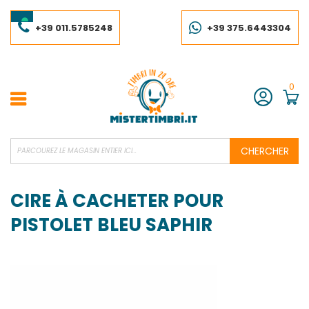
Skip
to
Content
+39 011.5785248
+39 375.6443304
0
Compte
CHERCHER
CIRE À CACHETER POUR
PISTOLET BLEU SAPHIR