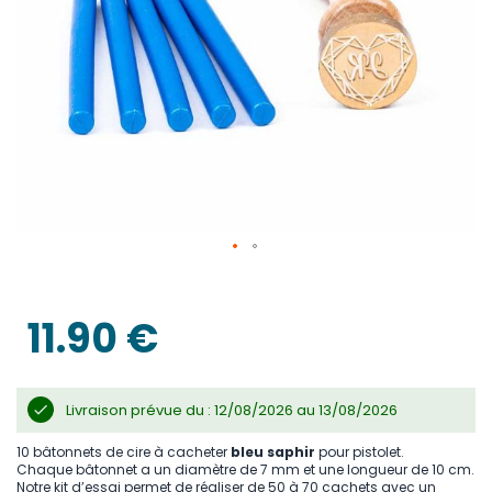
Skip
to
the
11.90 €
beginning
of
the
images
gallery
Livraison prévue du : 12/08/2026 au 13/08/2026
10 bâtonnets de cire à cacheter
bleu saphir
pour pistolet.
Chaque bâtonnet a un diamètre de 7 mm et une longueur de 10 cm.
Notre kit d’essai permet de réaliser de 50 à 70 cachets avec un