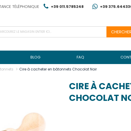
TANCE TÉLÉPHONIQUE
+39 011.5785248
+39 375.64433
CHERCHE
BLOG
FAQ
CONT
âtonnets
Cire à cacheter en bâtonnets Chocolat Noir
CIRE À CACHE
CHOCOLAT N