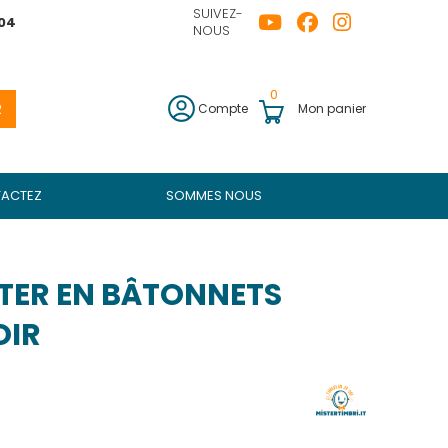
SUIVEZ-
04
NOUS
0
R
Compte
Mon panier
ACTEZ
SOMMES NOUS
TER EN BÂTONNETS
OIR