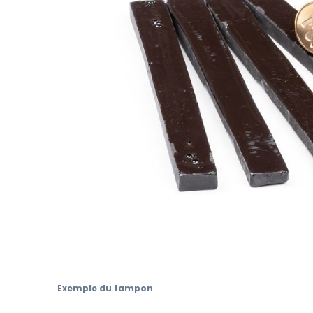
Skip
to
Exemple du tampon
the
beginning