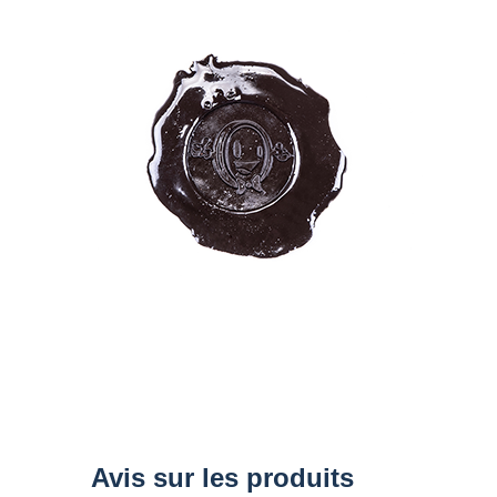
of
the
images
gallery
Avis sur les produits