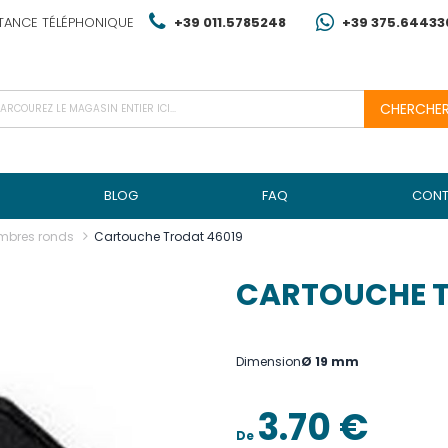
TANCE TÉLÉPHONIQUE
+39 011.5785248
+39 375.64433
CHERCHE
BLOG
FAQ
CONT
imbres ronds
Cartouche Trodat 46019
CARTOUCHE T
Dimension
Ø 19 mm
3.70 €
De