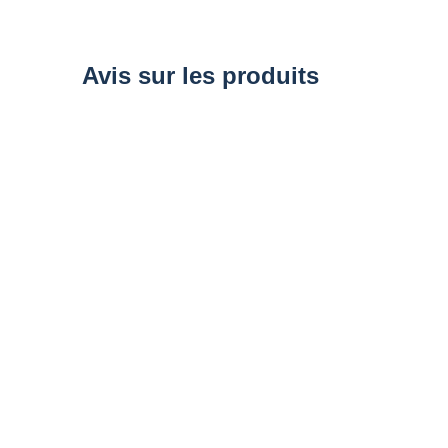
of
the
images
gallery
Avis sur les produits