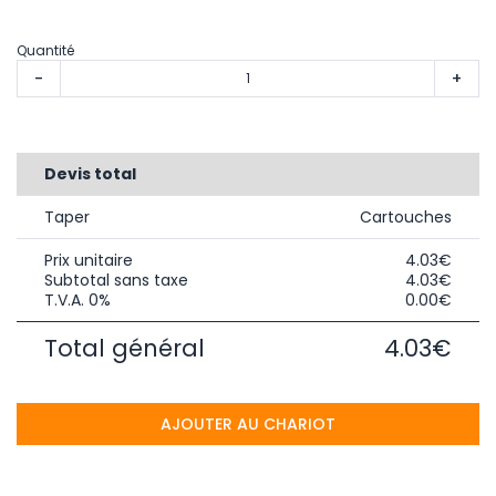
Quantité
-
+
Devis total
Taper
Cartouches
Prix unitaire
4.03€
Subtotal sans taxe
4.03€
T.V.A. 0%
0.00€
Total général
4.03€
AJOUTER AU CHARIOT