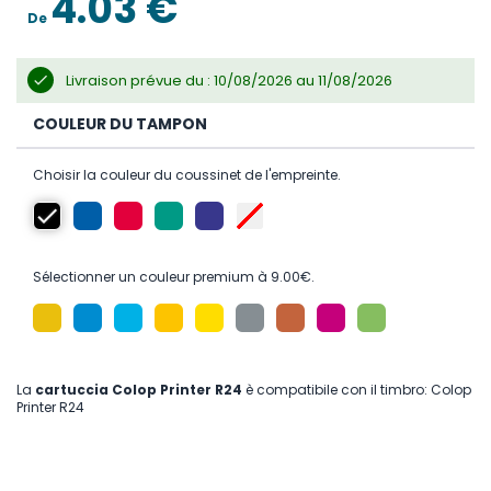
4.03 €
gallery
De
Livraison prévue du : 10/08/2026 au 11/08/2026
COULEUR DU TAMPON
Choisir la couleur du coussinet de l'empreinte.
Sélectionner un couleur premium à 9.00€.
La
cartuccia Colop Printer R24
è compatibile con il timbro: Colop
Printer R24